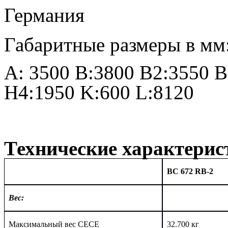
Габаритные размеры в мм
A
: 3500
B
:3800
B
2:3550
B
H
4:1950
K
:600
L
:8120
Технические характерис
BC
6
72 RB-2
Вес:
Максимальный вес СЕСЕ
3
2
.
7
00 кг